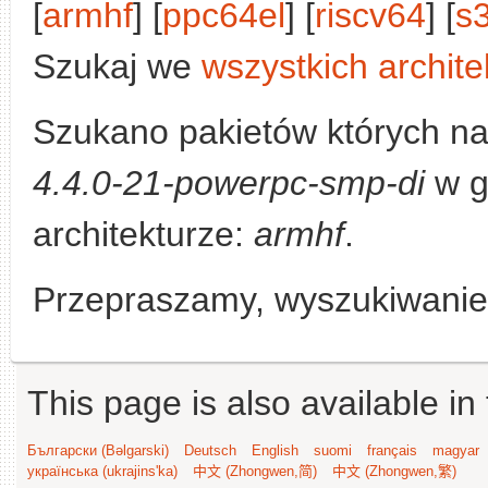
[
armhf
] [
ppc64el
] [
riscv64
] [
s
Szukaj we
wszystkich archite
Szukano pakietów których n
4.4.0-21-powerpc-smp-di
w g
architekturze:
armhf
.
Przepraszamy, wyszukiwanie n
This page is also available in
Български (Bəlgarski)
Deutsch
English
suomi
français
magyar
українська (ukrajins'ka)
中文 (Zhongwen,简)
中文 (Zhongwen,繁)