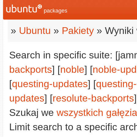
packages
»
Ubuntu
»
Pakiety
» Wyniki 
Search in specific suite: [jam
backports
] [
noble
] [
noble-upd
[
questing-updates
] [
questing
updates
] [
resolute-backports
]
Szukaj we
wszystkich gałęzi
Limit search to a specific arch