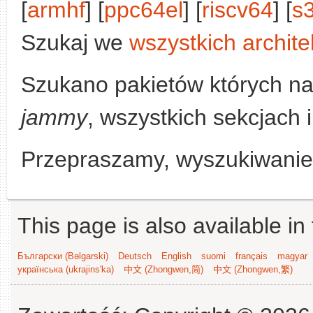
[
armhf
] [
ppc64el
] [
riscv64
] [
s
Szukaj we
wszystkich archite
Szukano pakietów których n
jammy
, wszystkich sekcjach i
Przepraszamy, wyszukiwanie n
This page is also available in
Български (Bəlgarski)
Deutsch
English
suomi
français
magyar
українська (ukrajins'ka)
中文 (Zhongwen,简)
中文 (Zhongwen,繁)