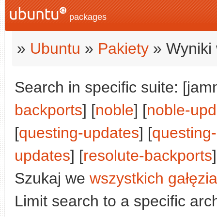
packages
»
Ubuntu
»
Pakiety
» Wyniki 
Search in specific suite: [jam
backports
] [
noble
] [
noble-upd
[
questing-updates
] [
questing
updates
] [
resolute-backports
]
Szukaj we
wszystkich gałęzi
Limit search to a specific arch