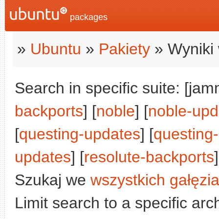
packages
»
Ubuntu
»
Pakiety
» Wyniki 
Search in specific suite: [jam
backports
] [
noble
] [
noble-upd
[
questing-updates
] [
questing
updates
] [
resolute-backports
]
Szukaj we
wszystkich gałęzi
Limit search to a specific arch