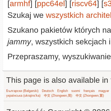
[
armhf
] [
ppc64el
] [
riscv64
] [
s
Szukaj we
wszystkich archite
Szukano pakietów których n
jammy
, wszystkich sekcjach i
Przepraszamy, wyszukiwanie n
This page is also available in
Български (Bəlgarski)
Deutsch
English
suomi
français
magyar
українська (ukrajins'ka)
中文 (Zhongwen,简)
中文 (Zhongwen,繁)