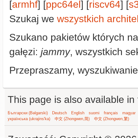
[
armhf
] [
ppc64el
] [
riscv64
] [
s
Szukaj we
wszystkich archite
Szukano pakietów których n
gałęzi:
jammy
, wszystkich se
Przepraszamy, wyszukiwanie n
This page is also available in
Български (Bəlgarski)
Deutsch
English
suomi
français
magyar
українська (ukrajins'ka)
中文 (Zhongwen,简)
中文 (Zhongwen,繁)