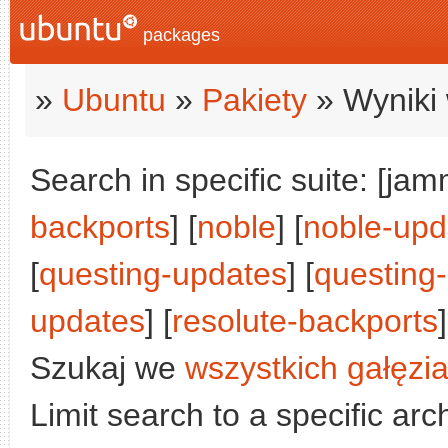
packages
»
Ubuntu
»
Pakiety
» Wyniki 
Search in specific suite: [jam
backports
] [
noble
] [
noble-upd
[
questing-updates
] [
questing
updates
] [
resolute-backports
]
Szukaj we
wszystkich gałęzi
Limit search to a specific arch