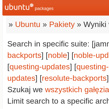
packages
»
Ubuntu
»
Pakiety
» Wyniki 
Search in specific suite: [jam
backports
] [
noble
] [
noble-upd
[
questing-updates
] [
questing
updates
] [
resolute-backports
]
Szukaj we
wszystkich gałęzi
Limit search to a specific arch