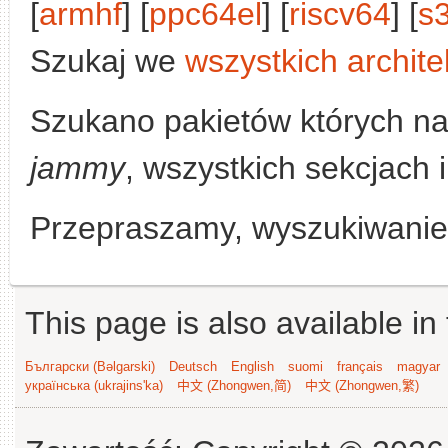
[
armhf
] [
ppc64el
] [
riscv64
] [
s
Szukaj we
wszystkich archite
Szukano pakietów których n
jammy
, wszystkich sekcjach i
Przepraszamy, wyszukiwanie n
This page is also available in
Български (Bəlgarski)
Deutsch
English
suomi
français
magyar
українська (ukrajins'ka)
中文 (Zhongwen,简)
中文 (Zhongwen,繁)