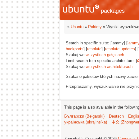
packages
»
Ubuntu
»
Pakiety
» Wyniki wyszukiwa
Search in specific suite: [jammy] [
jammy
backports
] [
resolute
] [
resolute-updates
] [
Szukaj we
wszystkich gałęziach
Limit search to a specific architecture: [
i
Szukaj we
wszystkich architekturach
Szukano pakietów których nazwy zawie
Przepraszamy, wyszukiwanie nie przynios
This page is also available in the followi
Български (Bəlgarski)
Deutsch
Engli
українська (ukrajins'ka)
中文 (Zhongwe
Zawartość: Copyright © 2026
Canonical L