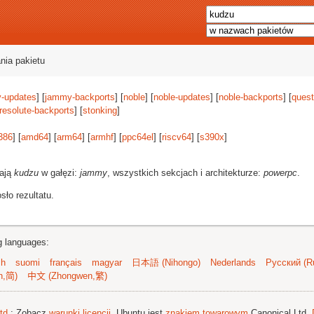
nia pakietu
-updates
] [
jammy-backports
] [
noble
] [
noble-updates
] [
noble-backports
] [
quest
resolute-backports
] [
stonking
]
386
] [
amd64
] [
arm64
] [
armhf
] [
ppc64el
] [
riscv64
] [
s390x
]
rają
kudzu
w gałęzi:
jammy
, wszystkich sekcjach i architekturze:
powerpc
.
ło rezultatu.
ng languages:
sh
suomi
français
magyar
日本語 (Nihongo)
Nederlands
Русский (Ru
n,简)
中文 (Zhongwen,繁)
td.
; Zobacz
warunki licencji
. Ubuntu jest
znakiem towarowym
Canonical Ltd.