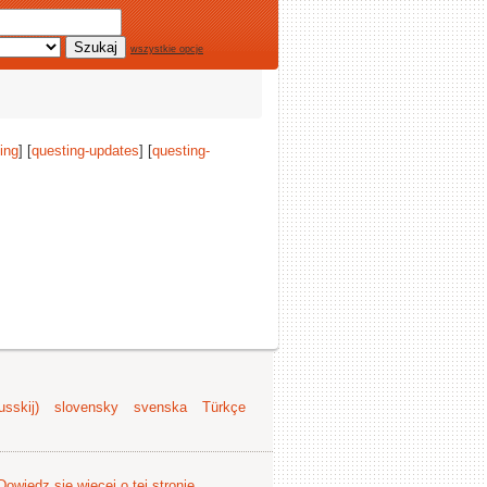
wszystkie opcje
ing
] [
questing-updates
] [
questing-
sskij)
slovensky
svenska
Türkçe
Dowiedz się więcej o tej stronie
.