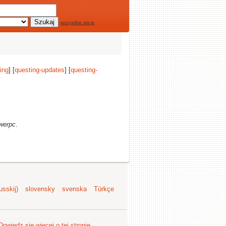
wszystkie opcje
ing
] [
questing-updates
] [
questing-
werpc
.
sskij)
slovensky
svenska
Türkçe
Dowiedz się więcej o tej stronie
.