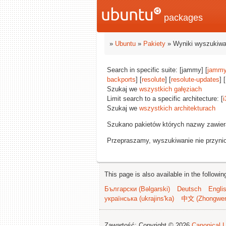
packages
»
Ubuntu
»
Pakiety
» Wyniki wyszukiwa
Search in specific suite: [jammy] [
jammy
backports
] [
resolute
] [
resolute-updates
] [
Szukaj we
wszystkich gałęziach
Limit search to a specific architecture: [
i
Szukaj we
wszystkich architekturach
Szukano pakietów których nazwy zawie
Przepraszamy, wyszukiwanie nie przynios
This page is also available in the followi
Български (Bəlgarski)
Deutsch
Engli
українська (ukrajins'ka)
中文 (Zhongwe
Zawartość: Copyright © 2026
Canonical L