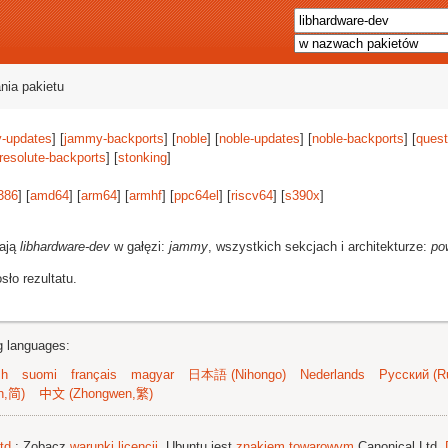
nia pakietu
-updates
] [
jammy-backports
] [
noble
] [
noble-updates
] [
noble-backports
] [
quest
resolute-backports
] [
stonking
]
386
] [
amd64
] [
arm64
] [
armhf
] [
ppc64el
] [
riscv64
] [
s390x
]
rają
libhardware-dev
w gałęzi:
jammy
, wszystkich sekcjach i architekturze:
po
ło rezultatu.
ng languages:
sh
suomi
français
magyar
日本語 (Nihongo)
Nederlands
Русский (Ru
n,简)
中文 (Zhongwen,繁)
td.
; Zobacz
warunki licencji
. Ubuntu jest
znakiem towarowym
Canonical Ltd.