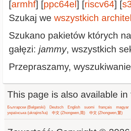
[
armhf
] [
ppc64el
] [
riscv64
] [
s
Szukaj we
wszystkich archite
Szukano pakietów których n
gałęzi:
jammy
, wszystkich se
Przepraszamy, wyszukiwanie n
This page is also available in
Български (Bəlgarski)
Deutsch
English
suomi
français
magyar
українська (ukrajins'ka)
中文 (Zhongwen,简)
中文 (Zhongwen,繁)