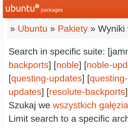
packages
»
Ubuntu
»
Pakiety
» Wyniki 
Search in specific suite: [jam
backports
] [
noble
] [
noble-upd
[
questing-updates
] [
questing
updates
] [
resolute-backports
]
Szukaj we
wszystkich gałęzi
Limit search to a specific arch