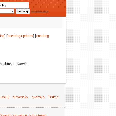
wszystkie opcje
ing
] [
questing-updates
] [
questing-
hitekturze:
riscv64
.
sskij)
slovensky
svenska
Türkçe
Dowiedz się więcej o tej stronie
.