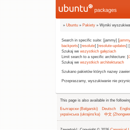
packages
»
Ubuntu
»
Pakiety
» Wyniki wyszukiwa
Search in specific suite: [jammy] [
jammy
backports
] [
resolute
] [
resolute-updates
] [
Szukaj we
wszystkich gałęziach
Limit search to a specific architecture: [
i
Szukaj we
wszystkich architekturach
Szukano pakietów których nazwy zawie
Przepraszamy, wyszukiwanie nie przynios
This page is also available in the followi
Български (Bəlgarski)
Deutsch
Engli
українська (ukrajins'ka)
中文 (Zhongwe
Zawartość: Copyright © 2026
Canonical L