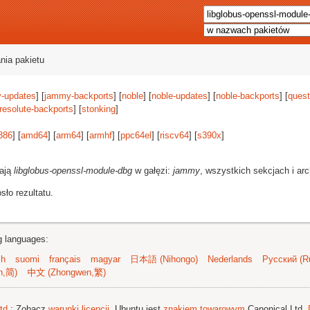
nia pakietu
-updates
] [
jammy-backports
] [
noble
] [
noble-updates
] [
noble-backports
] [
quest
resolute-backports
] [
stonking
]
386
] [
amd64
] [
arm64
] [
armhf
] [
ppc64el
] [
riscv64
] [
s390x
]
rają
libglobus-openssl-module-dbg
w gałęzi:
jammy
, wszystkich sekcjach i arc
ło rezultatu.
ng languages:
sh
suomi
français
magyar
日本語 (Nihongo)
Nederlands
Русский (Ru
n,简)
中文 (Zhongwen,繁)
td.
; Zobacz
warunki licencji
. Ubuntu jest
znakiem towarowym
Canonical Ltd.