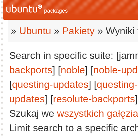
packages
»
Ubuntu
»
Pakiety
» Wyniki 
Search in specific suite: [jam
backports
] [
noble
] [
noble-upd
[
questing-updates
] [
questing
updates
] [
resolute-backports
]
Szukaj we
wszystkich gałęzi
Limit search to a specific arch