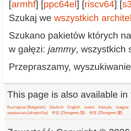
[
armhf
] [
ppc64el
] [
riscv64
] [
s
Szukaj we
wszystkich archite
Szukano pakietów których n
w gałęzi:
jammy
, wszystkich 
Przepraszamy, wyszukiwanie n
This page is also available in
Български (Bəlgarski)
Deutsch
English
suomi
français
magyar
українська (ukrajins'ka)
中文 (Zhongwen,简)
中文 (Zhongwen,繁)