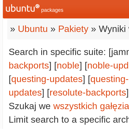
packages
»
Ubuntu
»
Pakiety
» Wyniki 
Search in specific suite: [jam
backports
] [
noble
] [
noble-upd
[
questing-updates
] [
questing
updates
] [
resolute-backports
]
Szukaj we
wszystkich gałęzi
Limit search to a specific arch