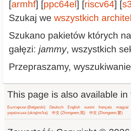
[
armhf
] [
ppc64el
] [
riscv64
] [
s
Szukaj we
wszystkich archite
Szukano pakietów których n
gałęzi:
jammy
, wszystkich se
Przepraszamy, wyszukiwanie n
This page is also available in
Български (Bəlgarski)
Deutsch
English
suomi
français
magyar
українська (ukrajins'ka)
中文 (Zhongwen,简)
中文 (Zhongwen,繁)