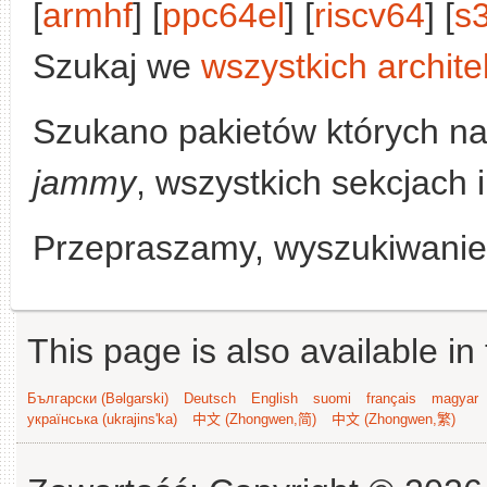
[
armhf
] [
ppc64el
] [
riscv64
] [
s
Szukaj we
wszystkich archite
Szukano pakietów których n
jammy
, wszystkich sekcjach i
Przepraszamy, wyszukiwanie n
This page is also available in
Български (Bəlgarski)
Deutsch
English
suomi
français
magyar
українська (ukrajins'ka)
中文 (Zhongwen,简)
中文 (Zhongwen,繁)