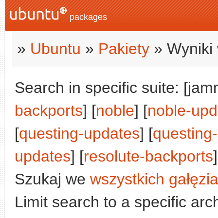
packages
»
Ubuntu
»
Pakiety
» Wyniki 
Search in specific suite: [jam
backports
] [
noble
] [
noble-upd
[
questing-updates
] [
questing
updates
] [
resolute-backports
]
Szukaj we
wszystkich gałęzi
Limit search to a specific arch