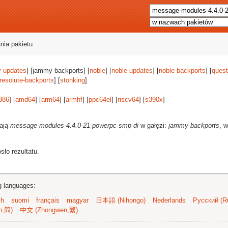
nia pakietu
-updates
] [jammy-backports] [
noble
] [
noble-updates
] [
noble-backports
] [
quest
resolute-backports
] [
stonking
]
386
] [
amd64
] [
arm64
] [
armhf
] [
ppc64el
] [
riscv64
] [
s390x
]
rają
message-modules-4.4.0-21-powerpc-smp-di
w gałęzi:
jammy-backports
, 
ło rezultatu.
ng languages:
sh
suomi
français
magyar
日本語 (Nihongo)
Nederlands
Русский (Ru
n,简)
中文 (Zhongwen,繁)