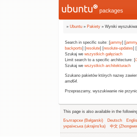
packages
»
Ubuntu
»
Pakiety
» Wyniki wyszukiwa
Search in specific suite: [
jammy
] [
jammy
backports
] [
resolute
] [
resolute-updates
] [
Szukaj we
wszystkich gałęziach
Limit search to a specific architecture: [
i
Szukaj we
wszystkich architekturach
Szukano pakietów których nazwy zawie
amd64
.
Przepraszamy, wyszukiwanie nie przynios
This page is also available in the followi
Български (Bəlgarski)
Deutsch
Engli
українська (ukrajins'ka)
中文 (Zhongwe