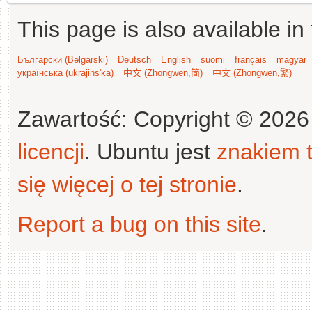
This page is also available in
Български (Bəlgarski)
Deutsch
English
suomi
français
magyar
українська (ukrajins'ka)
中文 (Zhongwen,简)
中文 (Zhongwen,繁)
Zawartość: Copyright © 202
licencji
. Ubuntu jest
znakiem
się więcej o tej stronie
.
Report a bug on this site
.