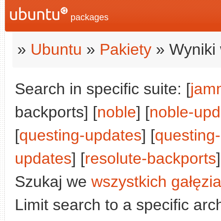
packages
»
Ubuntu
»
Pakiety
» Wyniki 
Search in specific suite: [
jam
backports] [
noble
] [
noble-upd
[
questing-updates
] [
questing
updates
] [
resolute-backports
]
Szukaj we
wszystkich gałęzi
Limit search to a specific arch