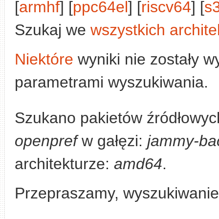
[
armhf
] [
ppc64el
] [
riscv64
] [
s
Szukaj we
wszystkich archite
Niektóre
wyniki nie zostały w
parametrami wyszukiwania.
Szukano pakietów źródłowych
openpref
w gałęzi:
jammy-ba
architekturze:
amd64
.
Przepraszamy, wyszukiwanie n