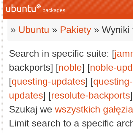
packages
»
Ubuntu
»
Pakiety
» Wyniki 
Search in specific suite: [
jam
backports] [
noble
] [
noble-upd
[
questing-updates
] [
questing
updates
] [
resolute-backports
]
Szukaj we
wszystkich gałęzi
Limit search to a specific arch