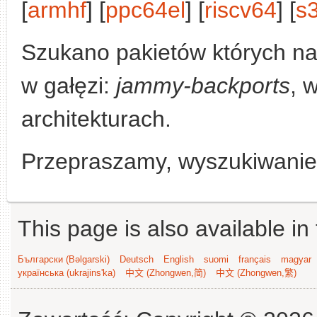
[
armhf
] [
ppc64el
] [
riscv64
] [
s
Szukano pakietów których n
w gałęzi:
jammy-backports
, 
architekturach.
Przepraszamy, wyszukiwanie n
This page is also available in
Български (Bəlgarski)
Deutsch
English
suomi
français
magyar
українська (ukrajins'ka)
中文 (Zhongwen,简)
中文 (Zhongwen,繁)