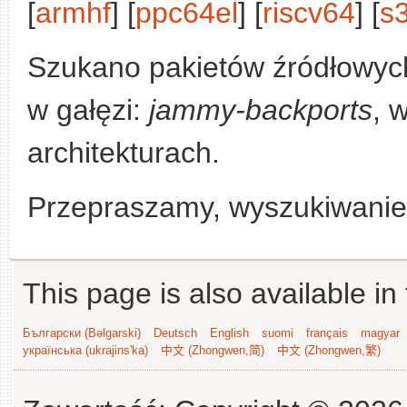
[
armhf
] [
ppc64el
] [
riscv64
] [
s
Szukano pakietów źródłowyc
w gałęzi:
jammy-backports
, 
architekturach.
Przepraszamy, wyszukiwanie n
This page is also available in
Български (Bəlgarski)
Deutsch
English
suomi
français
magyar
українська (ukrajins'ka)
中文 (Zhongwen,简)
中文 (Zhongwen,繁)