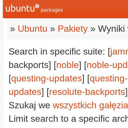
packages
»
Ubuntu
»
Pakiety
» Wyniki 
Search in specific suite: [
jam
backports] [
noble
] [
noble-upd
[
questing-updates
] [
questing
updates
] [
resolute-backports
]
Szukaj we
wszystkich gałęzi
Limit search to a specific arch