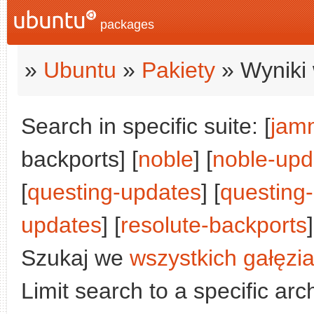
packages
»
Ubuntu
»
Pakiety
» Wyniki 
Search in specific suite: [
jam
backports] [
noble
] [
noble-upd
[
questing-updates
] [
questing
updates
] [
resolute-backports
]
Szukaj we
wszystkich gałęzi
Limit search to a specific arch