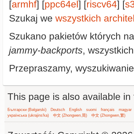
[
armhf
] [
ppc64el
] [
riscv64
] [
s
Szukaj we
wszystkich archite
Szukano pakietów których n
jammy-backports
, wszystkich
Przepraszamy, wyszukiwanie n
This page is also available in
Български (Bəlgarski)
Deutsch
English
suomi
français
magyar
українська (ukrajins'ka)
中文 (Zhongwen,简)
中文 (Zhongwen,繁)