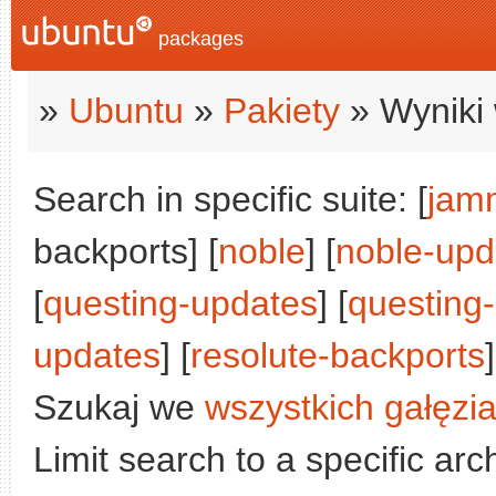
packages
»
Ubuntu
»
Pakiety
» Wyniki 
Search in specific suite: [
jam
backports] [
noble
] [
noble-upd
[
questing-updates
] [
questing
updates
] [
resolute-backports
]
Szukaj we
wszystkich gałęzi
Limit search to a specific arch