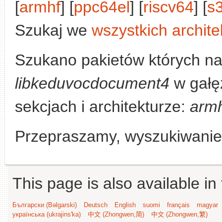
[
armhf
] [
ppc64el
] [
riscv64
] [
s
Szukaj we
wszystkich archite
Szukano pakietów których na
libkeduvocdocument4
w gałę
sekcjach i architekturze:
arm
Przepraszamy, wyszukiwanie n
This page is also available in
Български (Bəlgarski)
Deutsch
English
suomi
français
magyar
українська (ukrajins'ka)
中文 (Zhongwen,简)
中文 (Zhongwen,繁)