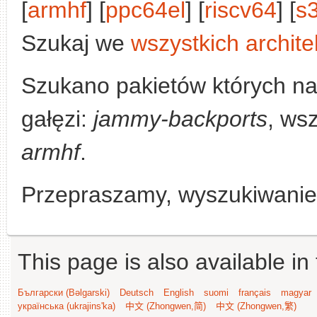
[
armhf
] [
ppc64el
] [
riscv64
] [
s
Szukaj we
wszystkich archite
Szukano pakietów których n
gałęzi:
jammy-backports
, wsz
armhf
.
Przepraszamy, wyszukiwanie n
This page is also available in
Български (Bəlgarski)
Deutsch
English
suomi
français
magyar
українська (ukrajins'ka)
中文 (Zhongwen,简)
中文 (Zhongwen,繁)