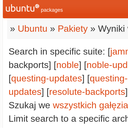
packages
»
Ubuntu
»
Pakiety
» Wyniki 
Search in specific suite: [
jam
backports] [
noble
] [
noble-upd
[
questing-updates
] [
questing
updates
] [
resolute-backports
]
Szukaj we
wszystkich gałęzi
Limit search to a specific arch