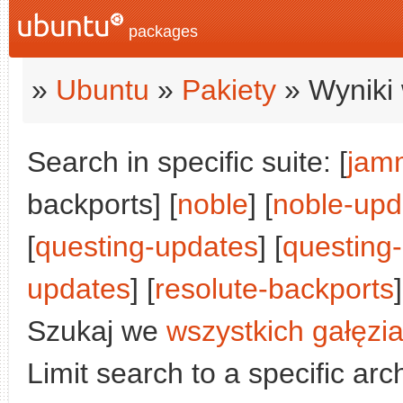
packages
»
Ubuntu
»
Pakiety
» Wyniki 
Search in specific suite: [
jam
backports] [
noble
] [
noble-upd
[
questing-updates
] [
questing
updates
] [
resolute-backports
]
Szukaj we
wszystkich gałęzi
Limit search to a specific arch