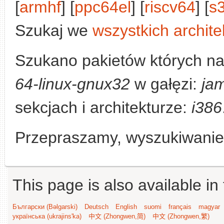
[
armhf
] [
ppc64el
] [
riscv64
] [
s
Szukaj we
wszystkich archite
Szukano pakietów których n
64-linux-gnux32
w gałęzi:
ja
sekcjach i architekturze:
i386
Przepraszamy, wyszukiwanie n
This page is also available in
Български (Bəlgarski)
Deutsch
English
suomi
français
magyar
українська (ukrajins'ka)
中文 (Zhongwen,简)
中文 (Zhongwen,繁)