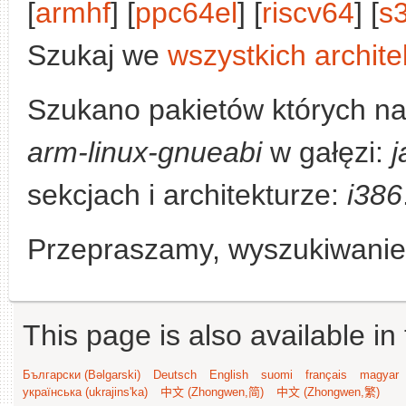
[
armhf
] [
ppc64el
] [
riscv64
] [
s
Szukaj we
wszystkich archite
Szukano pakietów których n
arm-linux-gnueabi
w gałęzi:
sekcjach i architekturze:
i386
Przepraszamy, wyszukiwanie n
This page is also available in
Български (Bəlgarski)
Deutsch
English
suomi
français
magyar
українська (ukrajins'ka)
中文 (Zhongwen,简)
中文 (Zhongwen,繁)