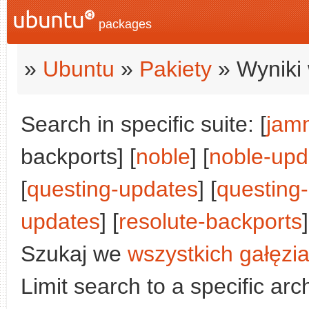
packages
»
Ubuntu
»
Pakiety
» Wyniki 
Search in specific suite: [
jam
backports] [
noble
] [
noble-upd
[
questing-updates
] [
questing
updates
] [
resolute-backports
]
Szukaj we
wszystkich gałęzi
Limit search to a specific arch