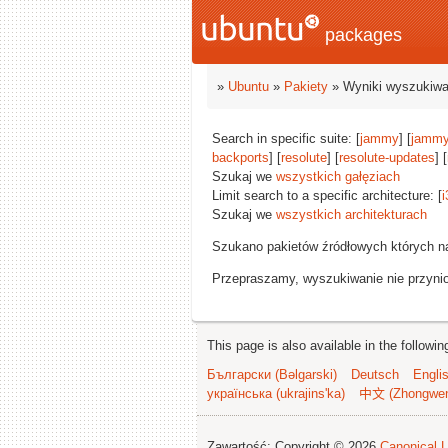
packages
»
Ubuntu
»
Pakiety
» Wyniki wyszukiwa
Search in specific suite: [
jammy
] [
jammy
backports
] [
resolute
] [
resolute-updates
] [
Szukaj we
wszystkich gałęziach
Limit search to a specific architecture: [
i
Szukaj we
wszystkich architekturach
Szukano pakietów źródłowych których n
Przepraszamy, wyszukiwanie nie przynios
This page is also available in the followi
Български (Bəlgarski)
Deutsch
Engli
українська (ukrajins'ka)
中文 (Zhongwe
Zawartość: Copyright © 2026
Canonical L