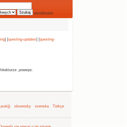
wszystkie opcje
ing
] [
questing-updates
] [
questing-
chitekturze:
powerpc
.
sskij)
slovensky
svenska
Türkçe
Dowiedz się więcej o tej stronie
.