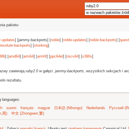
nia pakietu
-updates
] [jammy-backports] [
noble
] [
noble-updates
] [
noble-backports
] [
quest
resolute-backports
] [
stonking
]
386
] [
amd64
] [
arm64
] [
armhf
] [
ppc64el
] [
riscv64
] [
s390x
]
azwy zawierają
ruby2.0
w gałęzi:
jammy-backports
, wszystkich sekcjach i ar
ło rezultatu.
ng languages:
sh
suomi
français
magyar
日本語 (Nihongo)
Nederlands
Русский (Ru
n,简)
中文 (Zhongwen,繁)
td.
; Zobacz
warunki licencji
. Ubuntu jest
znakiem towarowym
Canonical Ltd.