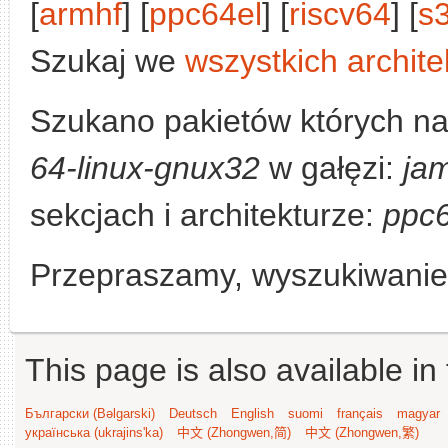
[
armhf
] [
ppc64el
] [
riscv64
] [
s
Szukaj we
wszystkich archite
Szukano pakietów których n
64-linux-gnux32
w gałęzi:
ja
sekcjach i architekturze:
ppc6
Przepraszamy, wyszukiwanie n
This page is also available in
Български (Bəlgarski)
Deutsch
English
suomi
français
magyar
українська (ukrajins'ka)
中文 (Zhongwen,简)
中文 (Zhongwen,繁)