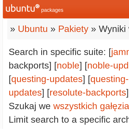
packages
»
Ubuntu
»
Pakiety
» Wyniki 
Search in specific suite: [
jam
backports] [
noble
] [
noble-upd
[
questing-updates
] [
questing
updates
] [
resolute-backports
]
Szukaj we
wszystkich gałęzi
Limit search to a specific arch