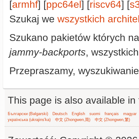
[
armhf
] [
ppc64el
] [
riscv64
] [
s
Szukaj we
wszystkich archite
Szukano pakietów których n
jammy-backports
, wszystkich
Przepraszamy, wyszukiwanie n
This page is also available in
Български (Bəlgarski)
Deutsch
English
suomi
français
magyar
українська (ukrajins'ka)
中文 (Zhongwen,简)
中文 (Zhongwen,繁)