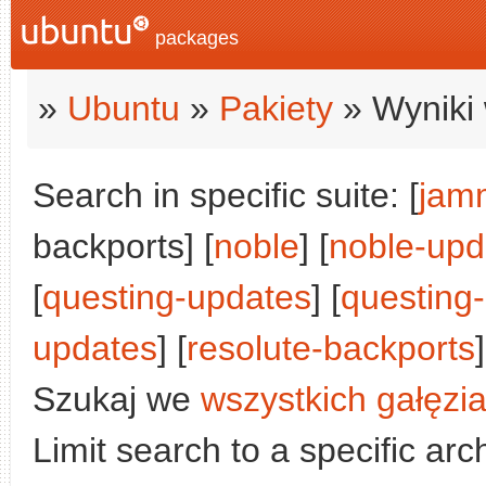
packages
»
Ubuntu
»
Pakiety
» Wyniki 
Search in specific suite: [
jam
backports] [
noble
] [
noble-upd
[
questing-updates
] [
questing
updates
] [
resolute-backports
]
Szukaj we
wszystkich gałęzi
Limit search to a specific arch