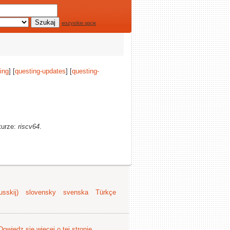
wszystkie opcje
ing
] [
questing-updates
] [
questing-
turze:
riscv64
.
sskij)
slovensky
svenska
Türkçe
Dowiedz się więcej o tej stronie
.