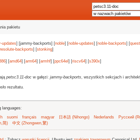
nia pakietu
-updates
] [jammy-backports] [
noble
] [
noble-updates
] [
noble-backports
] [
quest
resolute-backports
] [
stonking
]
386
] [
amd64
] [
arm64
] [
armhf
] [
ppc64el
] [
riscv64
] [
s390x
]
rają
petsc3.11-doc
w gałęzi:
jammy-backports
, wszystkich sekcjach i architek
ło rezultatu.
ng languages:
sh
suomi
français
magyar
日本語 (Nihongo)
Nederlands
Русский (Ru
n,简)
中文 (Zhongwen,繁)
td.
; Zobacz
warunki licencji
. Ubuntu jest
znakiem towarowym
Canonical Ltd.