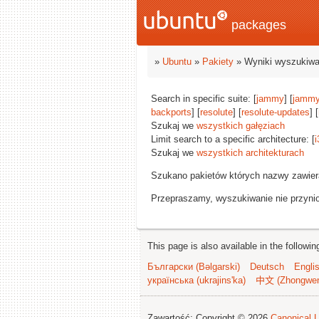
packages
»
Ubuntu
»
Pakiety
» Wyniki wyszukiwa
Search in specific suite: [
jammy
] [
jammy
backports
] [
resolute
] [
resolute-updates
] [
Szukaj we
wszystkich gałęziach
Limit search to a specific architecture: [
i
Szukaj we
wszystkich architekturach
Szukano pakietów których nazwy zawie
Przepraszamy, wyszukiwanie nie przynios
This page is also available in the followi
Български (Bəlgarski)
Deutsch
Engli
українська (ukrajins'ka)
中文 (Zhongwe
Zawartość: Copyright © 2026
Canonical L