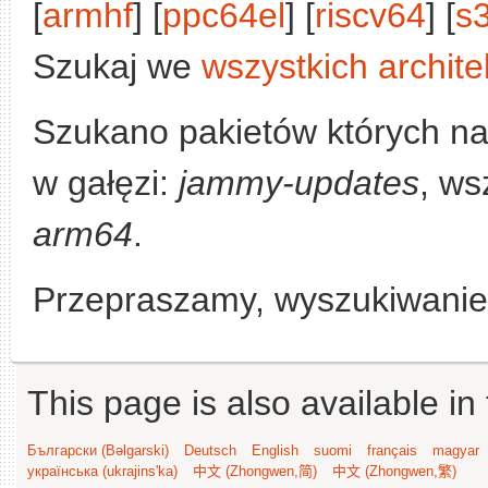
[
armhf
] [
ppc64el
] [
riscv64
] [
s
Szukaj we
wszystkich archite
Szukano pakietów których n
w gałęzi:
jammy-updates
, ws
arm64
.
Przepraszamy, wyszukiwanie n
This page is also available in
Български (Bəlgarski)
Deutsch
English
suomi
français
magyar
українська (ukrajins'ka)
中文 (Zhongwen,简)
中文 (Zhongwen,繁)