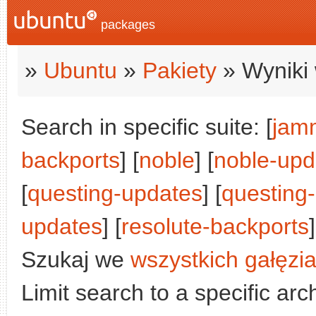
packages
»
Ubuntu
»
Pakiety
» Wyniki 
Search in specific suite: [
jam
backports
] [
noble
] [
noble-upd
[
questing-updates
] [
questing
updates
] [
resolute-backports
]
Szukaj we
wszystkich gałęzi
Limit search to a specific arch