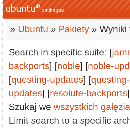
packages
»
Ubuntu
»
Pakiety
» Wyniki 
Search in specific suite: [
jam
backports
] [
noble
] [
noble-upd
[
questing-updates
] [
questing
updates
] [
resolute-backports
]
Szukaj we
wszystkich gałęzi
Limit search to a specific arch