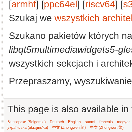
[
armhf
] [
ppc64el
] [
riscv64
] [
s
Szukaj we
wszystkich archite
Szukano pakietów których na
libqt5multimediawidgets5-gle
wszystkich sekcjach i archite
Przepraszamy, wyszukiwanie n
This page is also available in
Български (Bəlgarski)
Deutsch
English
suomi
français
magyar
українська (ukrajins'ka)
中文 (Zhongwen,简)
中文 (Zhongwen,繁)