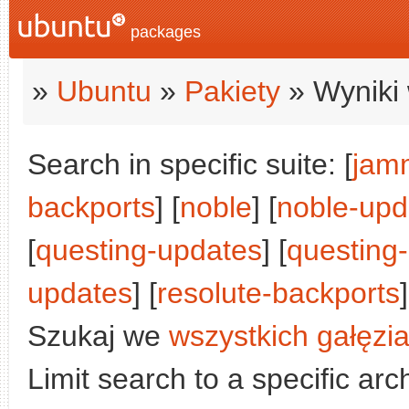
packages
»
Ubuntu
»
Pakiety
» Wyniki 
Search in specific suite: [
jam
backports
] [
noble
] [
noble-upd
[
questing-updates
] [
questing
updates
] [
resolute-backports
]
Szukaj we
wszystkich gałęzi
Limit search to a specific arch