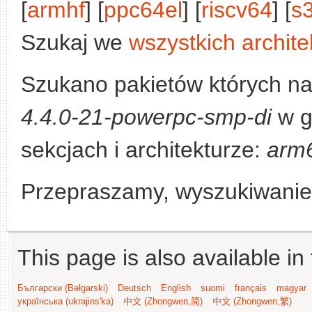
[
armhf
] [
ppc64el
] [
riscv64
] [
s
Szukaj we
wszystkich archite
Szukano pakietów których n
4.4.0-21-powerpc-smp-di
w g
sekcjach i architekturze:
arm
Przepraszamy, wyszukiwanie n
This page is also available in
Български (Bəlgarski)
Deutsch
English
suomi
français
magyar
українська (ukrajins'ka)
中文 (Zhongwen,简)
中文 (Zhongwen,繁)