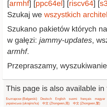
[
armhf
] [
ppc64el
] [
riscv64
] [
s
Szukaj we
wszystkich archite
Szukano pakietów których n
w gałęzi:
jammy-updates
, ws
armhf
.
Przepraszamy, wyszukiwanie n
This page is also available in
Български (Bəlgarski)
Deutsch
English
suomi
français
magyar
українська (ukrajins'ka)
中文 (Zhongwen,简)
中文 (Zhongwen,繁)