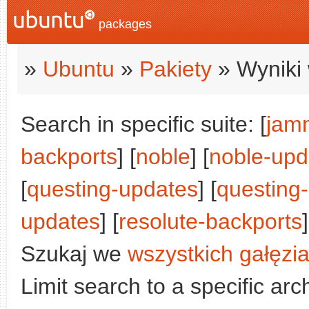
packages
»
Ubuntu
»
Pakiety
» Wyniki 
Search in specific suite: [
jam
backports
] [
noble
] [
noble-upd
[
questing-updates
] [
questing
updates
] [
resolute-backports
]
Szukaj we
wszystkich gałęzi
Limit search to a specific arch