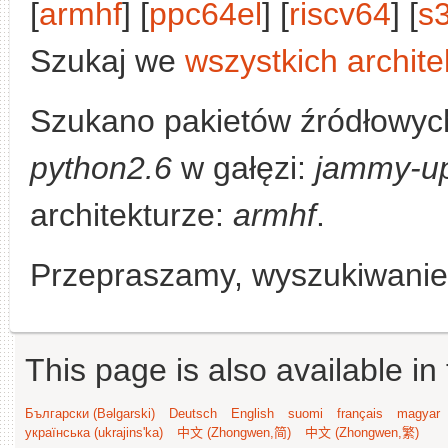
[
armhf
] [
ppc64el
] [
riscv64
] [
s
Szukaj we
wszystkich archite
Szukano pakietów źródłowych
python2.6
w gałęzi:
jammy-u
architekturze:
armhf
.
Przepraszamy, wyszukiwanie n
This page is also available in
Български (Bəlgarski)
Deutsch
English
suomi
français
magyar
українська (ukrajins'ka)
中文 (Zhongwen,简)
中文 (Zhongwen,繁)