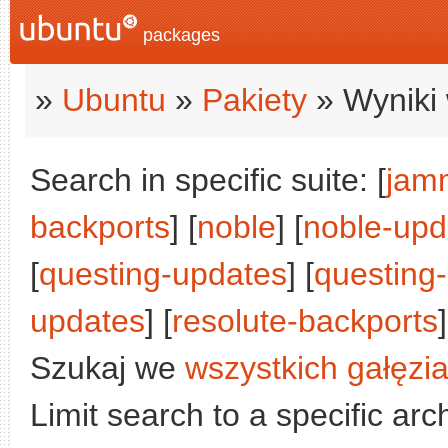
packages
»
Ubuntu
»
Pakiety
» Wyniki 
Search in specific suite: [
jam
backports
] [
noble
] [
noble-upd
[
questing-updates
] [
questing
updates
] [
resolute-backports
]
Szukaj we
wszystkich gałęzi
Limit search to a specific arch