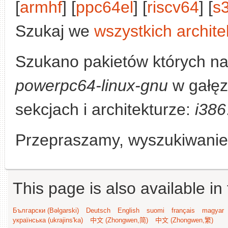
[
armhf
] [
ppc64el
] [
riscv64
] [
s
Szukaj we
wszystkich archite
Szukano pakietów których n
powerpc64-linux-gnu
w gałęz
sekcjach i architekturze:
i386
Przepraszamy, wyszukiwanie n
This page is also available in
Български (Bəlgarski)
Deutsch
English
suomi
français
magyar
українська (ukrajins'ka)
中文 (Zhongwen,简)
中文 (Zhongwen,繁)