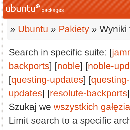
packages
»
Ubuntu
»
Pakiety
» Wyniki 
Search in specific suite: [
jam
backports
] [
noble
] [
noble-upd
[
questing-updates
] [
questing
updates
] [
resolute-backports
]
Szukaj we
wszystkich gałęzi
Limit search to a specific arch