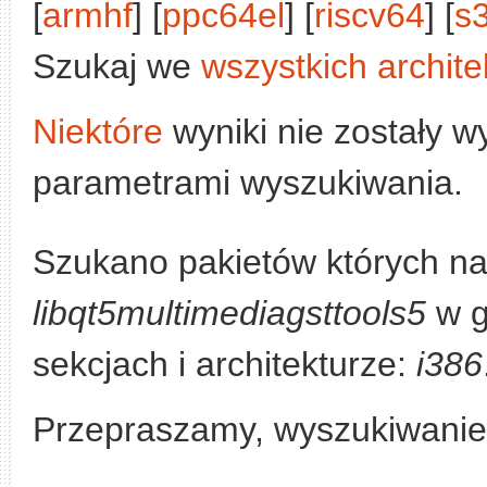
[
armhf
] [
ppc64el
] [
riscv64
] [
s
Szukaj we
wszystkich archite
Niektóre
wyniki nie zostały w
parametrami wyszukiwania.
Szukano pakietów których na
libqt5multimediagsttools5
w g
sekcjach i architekturze:
i386
Przepraszamy, wyszukiwanie n