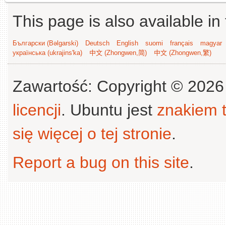
This page is also available in
Български (Bəlgarski)
Deutsch
English
suomi
français
magyar
українська (ukrajins'ka)
中文 (Zhongwen,简)
中文 (Zhongwen,繁)
Zawartość: Copyright © 202
licencji
. Ubuntu jest
znakiem
się więcej o tej stronie
.
Report a bug on this site
.