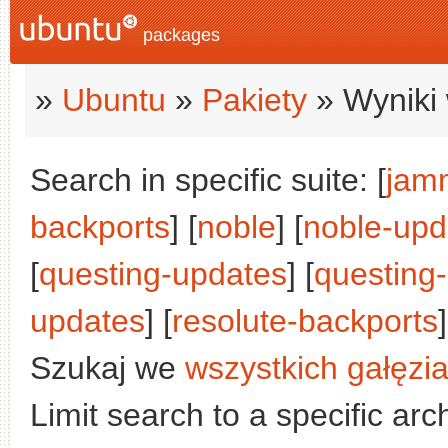
packages
»
Ubuntu
»
Pakiety
» Wyniki 
Search in specific suite: [
jam
backports
] [
noble
] [
noble-upd
[
questing-updates
] [
questing
updates
] [
resolute-backports
]
Szukaj we
wszystkich gałęzi
Limit search to a specific arch