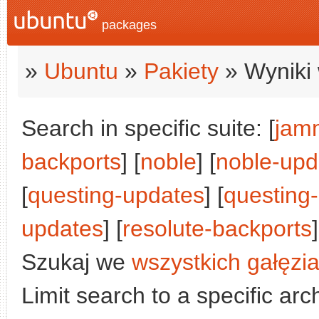
packages
»
Ubuntu
»
Pakiety
» Wyniki 
Search in specific suite: [
jam
backports
] [
noble
] [
noble-upd
[
questing-updates
] [
questing
updates
] [
resolute-backports
]
Szukaj we
wszystkich gałęzi
Limit search to a specific arch