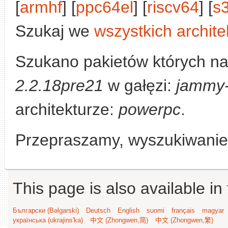
[
armhf
] [
ppc64el
] [
riscv64
] [
s
Szukaj we
wszystkich archite
Szukano pakietów których n
2.2.18pre21
w gałęzi:
jammy-
architekturze:
powerpc
.
Przepraszamy, wyszukiwanie n
This page is also available in
Български (Bəlgarski)
Deutsch
English
suomi
français
magyar
українська (ukrajins'ka)
中文 (Zhongwen,简)
中文 (Zhongwen,繁)