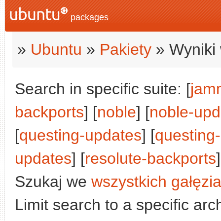
packages
»
Ubuntu
»
Pakiety
» Wyniki 
Search in specific suite: [
jam
backports
] [
noble
] [
noble-upd
[
questing-updates
] [
questing
updates
] [
resolute-backports
]
Szukaj we
wszystkich gałęzi
Limit search to a specific arch