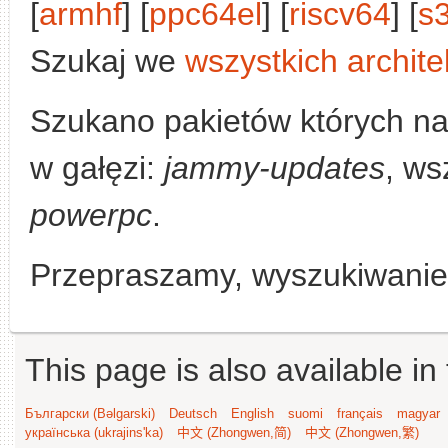
[
armhf
] [
ppc64el
] [
riscv64
] [
s
Szukaj we
wszystkich archite
Szukano pakietów których n
w gałęzi:
jammy-updates
, ws
powerpc
.
Przepraszamy, wyszukiwanie n
This page is also available in
Български (Bəlgarski)
Deutsch
English
suomi
français
magyar
українська (ukrajins'ka)
中文 (Zhongwen,简)
中文 (Zhongwen,繁)