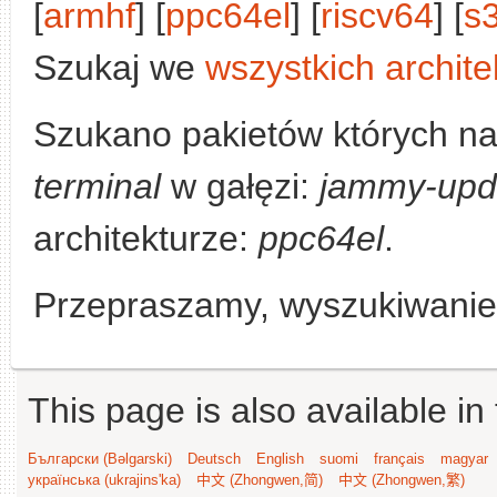
[
armhf
] [
ppc64el
] [
riscv64
] [
s
Szukaj we
wszystkich archite
Szukano pakietów których n
terminal
w gałęzi:
jammy-upd
architekturze:
ppc64el
.
Przepraszamy, wyszukiwanie n
This page is also available in
Български (Bəlgarski)
Deutsch
English
suomi
français
magyar
українська (ukrajins'ka)
中文 (Zhongwen,简)
中文 (Zhongwen,繁)