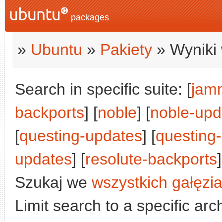
packages
»
Ubuntu
»
Pakiety
» Wyniki 
Search in specific suite: [
jam
backports
] [
noble
] [
noble-upd
[
questing-updates
] [
questing
updates
] [
resolute-backports
]
Szukaj we
wszystkich gałęzi
Limit search to a specific arch