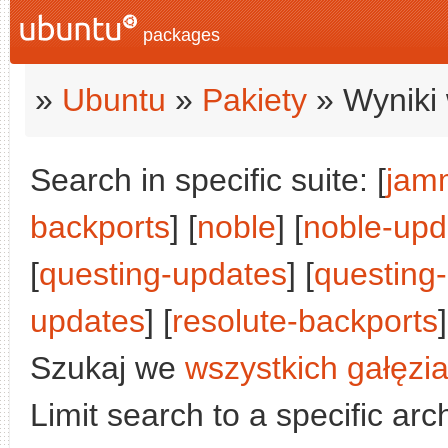
packages
»
Ubuntu
»
Pakiety
» Wyniki 
Search in specific suite: [
jam
backports
] [
noble
] [
noble-upd
[
questing-updates
] [
questing
updates
] [
resolute-backports
]
Szukaj we
wszystkich gałęzi
Limit search to a specific arch