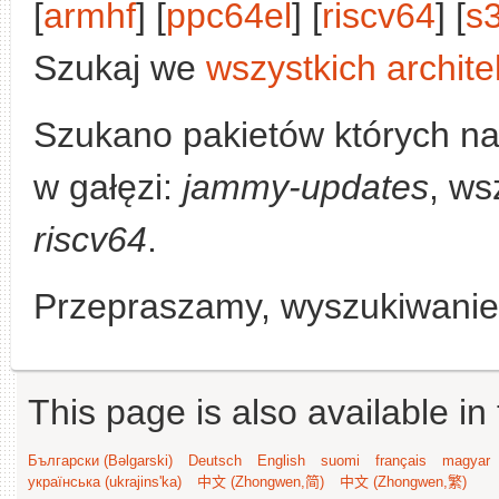
[
armhf
] [
ppc64el
] [
riscv64
] [
s
Szukaj we
wszystkich archite
Szukano pakietów których n
w gałęzi:
jammy-updates
, ws
riscv64
.
Przepraszamy, wyszukiwanie n
This page is also available in
Български (Bəlgarski)
Deutsch
English
suomi
français
magyar
українська (ukrajins'ka)
中文 (Zhongwen,简)
中文 (Zhongwen,繁)