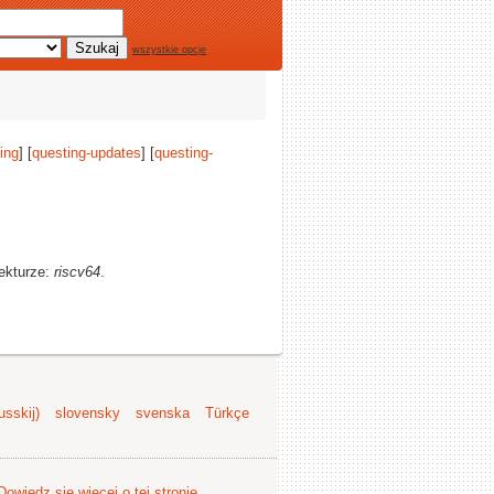
wszystkie opcje
ing
] [
questing-updates
] [
questing-
tekturze:
riscv64
.
sskij)
slovensky
svenska
Türkçe
Dowiedz się więcej o tej stronie
.