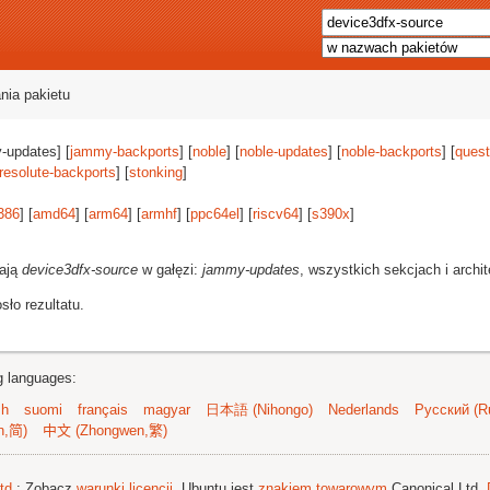
nia pakietu
-updates] [
jammy-backports
] [
noble
] [
noble-updates
] [
noble-backports
] [
quest
resolute-backports
] [
stonking
]
386
] [
amd64
] [
arm64
] [
armhf
] [
ppc64el
] [
riscv64
] [
s390x
]
rają
device3dfx-source
w gałęzi:
jammy-updates
, wszystkich sekcjach i archi
ło rezultatu.
ng languages:
sh
suomi
français
magyar
日本語 (Nihongo)
Nederlands
Русский (Ru
n,简)
中文 (Zhongwen,繁)
td.
; Zobacz
warunki licencji
. Ubuntu jest
znakiem towarowym
Canonical Ltd.