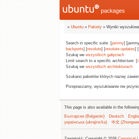
packages
»
Ubuntu
»
Pakiety
» Wyniki wyszukiwa
Search in specific suite: [
jammy
] [jammy
backports
] [
resolute
] [
resolute-updates
] [
Szukaj we
wszystkich gałęziach
Limit search to a specific architecture: [
i
Szukaj we
wszystkich architekturach
Szukano pakietów których nazwy zawie
Przepraszamy, wyszukiwanie nie przynios
This page is also available in the followi
Български (Bəlgarski)
Deutsch
Engli
українська (ukrajins'ka)
中文 (Zhongwe
Zawartość: Copyright © 2026
Canonical L