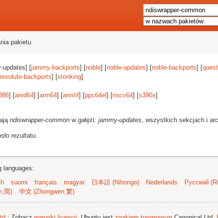
nia pakietu
-updates] [
jammy-backports
] [
noble
] [
noble-updates
] [
noble-backports
] [
quest
resolute-backports
] [
stonking
]
386
] [
amd64
] [
arm64
] [
armhf
] [
ppc64el
] [
riscv64
] [
s390x
]
rają
ndiswrapper-common
w gałęzi:
jammy-updates
, wszystkich sekcjach i ar
ło rezultatu.
ng languages:
sh
suomi
français
magyar
日本語 (Nihongo)
Nederlands
Русский (Ru
n,简)
中文 (Zhongwen,繁)
td.
; Zobacz
warunki licencji
. Ubuntu jest
znakiem towarowym
Canonical Ltd.