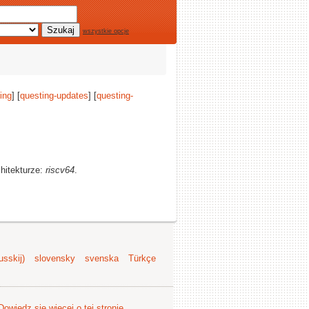
wszystkie opcje
ing
] [
questing-updates
] [
questing-
chitekturze:
riscv64
.
sskij)
slovensky
svenska
Türkçe
Dowiedz się więcej o tej stronie
.