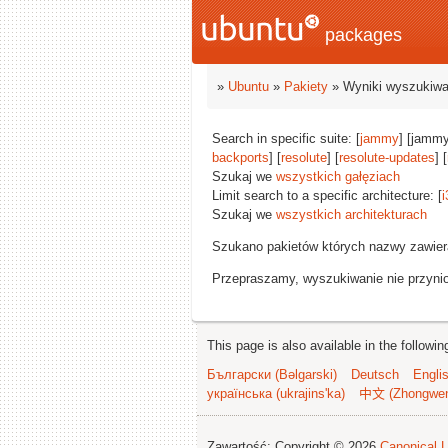
packages
»
Ubuntu
»
Pakiety
» Wyniki wyszukiwa
Search in specific suite: [
jammy
] [jammy
backports
] [
resolute
] [
resolute-updates
] [
Szukaj we
wszystkich gałęziach
Limit search to a specific architecture: [
i
Szukaj we
wszystkich architekturach
Szukano pakietów których nazwy zawie
Przepraszamy, wyszukiwanie nie przynios
This page is also available in the followi
Български (Bəlgarski)
Deutsch
Engli
українська (ukrajins'ka)
中文 (Zhongwe
Zawartość: Copyright © 2026
Canonical L