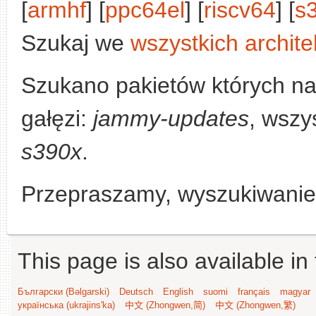
[
armhf
] [
ppc64el
] [
riscv64
] [
s
Szukaj we
wszystkich archite
Szukano pakietów których n
gałęzi:
jammy-updates
, wszy
s390x
.
Przepraszamy, wyszukiwanie n
This page is also available in
Български (Bəlgarski)
Deutsch
English
suomi
français
magyar
українська (ukrajins'ka)
中文 (Zhongwen,简)
中文 (Zhongwen,繁)