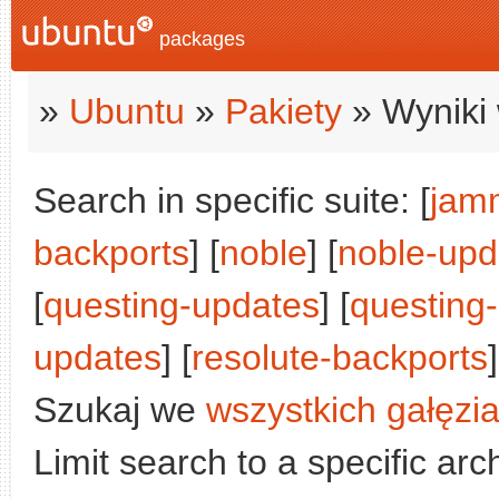
packages
»
Ubuntu
»
Pakiety
» Wyniki 
Search in specific suite: [
jam
backports
] [
noble
] [
noble-upd
[
questing-updates
] [
questing
updates
] [
resolute-backports
]
Szukaj we
wszystkich gałęzi
Limit search to a specific arch