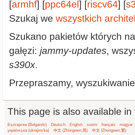
[
armhf
] [
ppc64el
] [
riscv64
] [
s
Szukaj we
wszystkich archite
Szukano pakietów których n
gałęzi:
jammy-updates
, wszy
s390x
.
Przepraszamy, wyszukiwanie n
This page is also available in
Български (Bəlgarski)
Deutsch
English
suomi
français
magyar
українська (ukrajins'ka)
中文 (Zhongwen,简)
中文 (Zhongwen,繁)