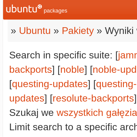
packages
»
Ubuntu
»
Pakiety
» Wyniki 
Search in specific suite: [
jam
backports
] [
noble
] [
noble-upd
[
questing-updates
] [
questing
updates
] [
resolute-backports
]
Szukaj we
wszystkich gałęzi
Limit search to a specific arch