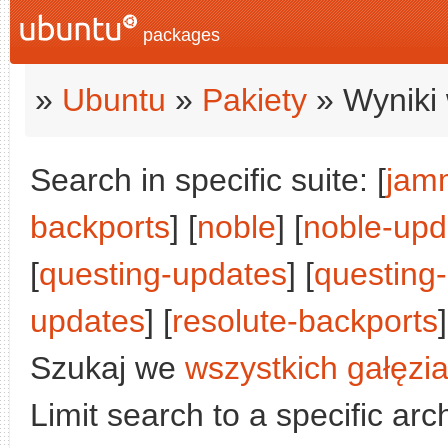
packages
»
Ubuntu
»
Pakiety
» Wyniki 
Search in specific suite: [
jam
backports
] [
noble
] [
noble-upd
[
questing-updates
] [
questing
updates
] [
resolute-backports
]
Szukaj we
wszystkich gałęzi
Limit search to a specific arch