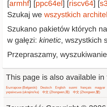
[
armhf
] [
ppc64el
] [
riscv64
] [
s
Szukaj we
wszystkich archite
Szukano pakietów których n
w gałęzi:
kinetic
, wszystkich 
Przepraszamy, wyszukiwanie n
This page is also available in
Български (Bəlgarski)
Deutsch
English
suomi
français
magyar
українська (ukrajins'ka)
中文 (Zhongwen,简)
中文 (Zhongwen,繁)