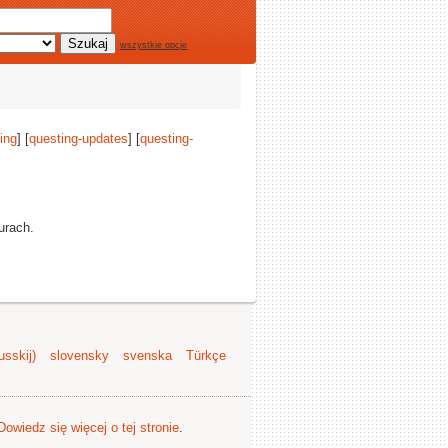
wszystkie opcje
ing
] [
questing-updates
] [
questing-
urach.
sskij)
slovensky
svenska
Türkçe
Dowiedz się więcej o tej stronie
.