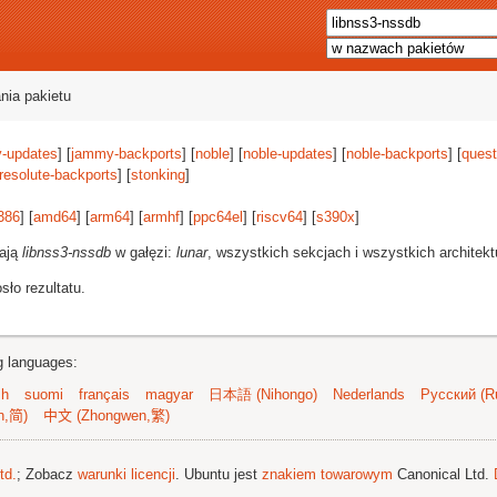
nia pakietu
-updates
] [
jammy-backports
] [
noble
] [
noble-updates
] [
noble-backports
] [
quest
resolute-backports
] [
stonking
]
386
] [
amd64
] [
arm64
] [
armhf
] [
ppc64el
] [
riscv64
] [
s390x
]
rają
libnss3-nssdb
w gałęzi:
lunar
, wszystkich sekcjach i wszystkich architekt
ło rezultatu.
ng languages:
sh
suomi
français
magyar
日本語 (Nihongo)
Nederlands
Русский (Ru
n,简)
中文 (Zhongwen,繁)
td.
; Zobacz
warunki licencji
. Ubuntu jest
znakiem towarowym
Canonical Ltd.