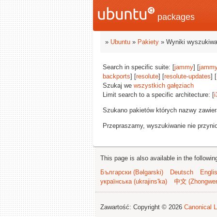
packages
»
Ubuntu
»
Pakiety
» Wyniki wyszukiwa
Search in specific suite: [
jammy
] [
jammy
backports
] [
resolute
] [
resolute-updates
] [
Szukaj we
wszystkich gałęziach
Limit search to a specific architecture: [
i
Szukano pakietów których nazwy zawie
Przepraszamy, wyszukiwanie nie przynios
This page is also available in the followi
Български (Bəlgarski)
Deutsch
Engli
українська (ukrajins'ka)
中文 (Zhongwe
Zawartość: Copyright © 2026
Canonical L