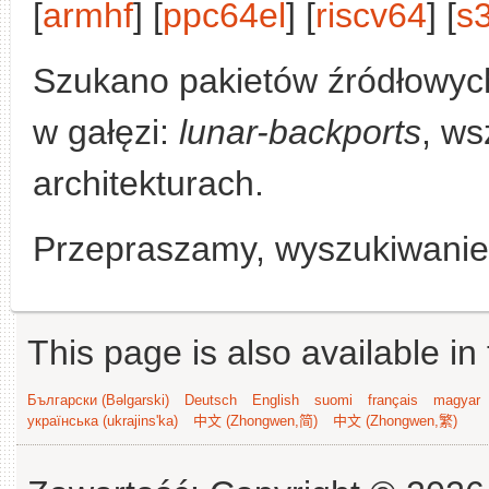
[
armhf
] [
ppc64el
] [
riscv64
] [
s
Szukano pakietów źródłowyc
w gałęzi:
lunar-backports
, ws
architekturach.
Przepraszamy, wyszukiwanie n
This page is also available in
Български (Bəlgarski)
Deutsch
English
suomi
français
magyar
українська (ukrajins'ka)
中文 (Zhongwen,简)
中文 (Zhongwen,繁)