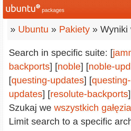
packages
»
Ubuntu
»
Pakiety
» Wyniki 
Search in specific suite: [
jam
backports
] [
noble
] [
noble-upd
[
questing-updates
] [
questing
updates
] [
resolute-backports
]
Szukaj we
wszystkich gałęzi
Limit search to a specific arch