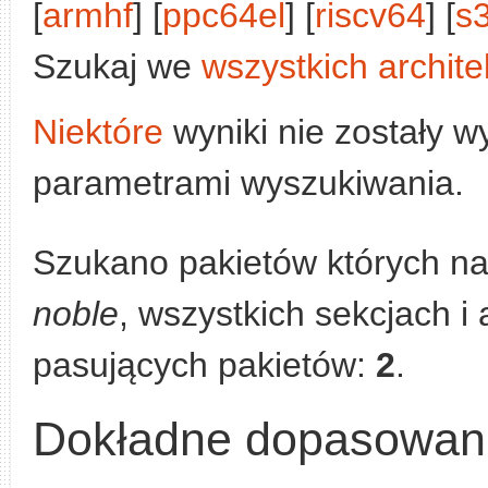
[
armhf
] [
ppc64el
] [
riscv64
] [
s
Szukaj we
wszystkich archite
Niektóre
wyniki nie zostały w
parametrami wyszukiwania.
Szukano pakietów których n
noble
, wszystkich sekcjach i 
pasujących pakietów:
2
.
Dokładne dopasowan