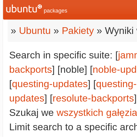
packages
»
Ubuntu
»
Pakiety
» Wyniki 
Search in specific suite: [
jam
backports
] [noble] [
noble-upd
[
questing-updates
] [
questing
updates
] [
resolute-backports
]
Szukaj we
wszystkich gałęzi
Limit search to a specific arch