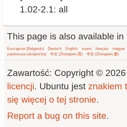
1.02-2.1: all
This page is also available in
Български (Bəlgarski)
Deutsch
English
suomi
français
magyar
українська (ukrajins'ka)
中文 (Zhongwen,简)
中文 (Zhongwen,繁)
Zawartość: Copyright © 202
licencji
. Ubuntu jest
znakiem
się więcej o tej stronie
.
Report a bug on this site
.