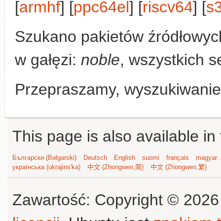
[
armhf
] [
ppc64el
] [
riscv64
] [
s
Szukano pakietów źródłowyc
w gałęzi:
noble
, wszystkich s
Przepraszamy, wyszukiwanie n
This page is also available in
Български (Bəlgarski)
Deutsch
English
suomi
français
magyar
українська (ukrajins'ka)
中文 (Zhongwen,简)
中文 (Zhongwen,繁)
Zawartość: Copyright © 202