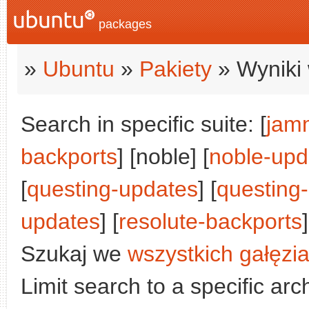
packages
»
Ubuntu
»
Pakiety
» Wyniki 
Search in specific suite: [
jam
backports
] [noble] [
noble-upd
[
questing-updates
] [
questing
updates
] [
resolute-backports
]
Szukaj we
wszystkich gałęzi
Limit search to a specific arch