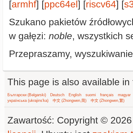
[
armhf
] [
ppc64el
] [
riscv64
] [
s
Szukano pakietów źródłowyc
w gałęzi:
noble
, wszystkich s
Przepraszamy, wyszukiwanie n
This page is also available in
Български (Bəlgarski)
Deutsch
English
suomi
français
magyar
українська (ukrajins'ka)
中文 (Zhongwen,简)
中文 (Zhongwen,繁)
Zawartość: Copyright © 202