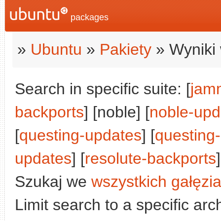
packages
»
Ubuntu
»
Pakiety
» Wyniki 
Search in specific suite: [
jam
backports
] [noble] [
noble-upd
[
questing-updates
] [
questing
updates
] [
resolute-backports
]
Szukaj we
wszystkich gałęzi
Limit search to a specific arch