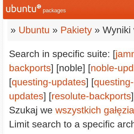
packages
»
Ubuntu
»
Pakiety
» Wyniki 
Search in specific suite: [
jam
backports
] [noble] [
noble-upd
[
questing-updates
] [
questing
updates
] [
resolute-backports
]
Szukaj we
wszystkich gałęzi
Limit search to a specific arch