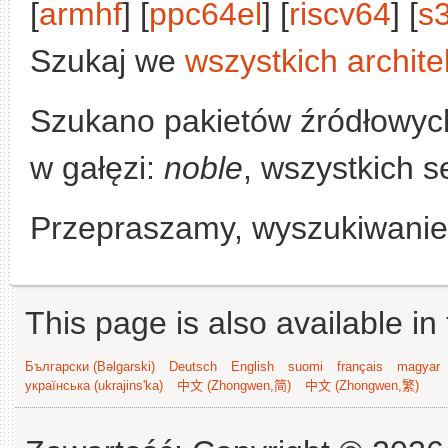
[
armhf
] [
ppc64el
] [
riscv64
] [
s
Szukaj we
wszystkich archite
Szukano pakietów źródłowyc
w gałęzi:
noble
, wszystkich s
Przepraszamy, wyszukiwanie n
This page is also available in
Български (Bəlgarski)
Deutsch
English
suomi
français
magyar
українська (ukrajins'ka)
中文 (Zhongwen,简)
中文 (Zhongwen,繁)