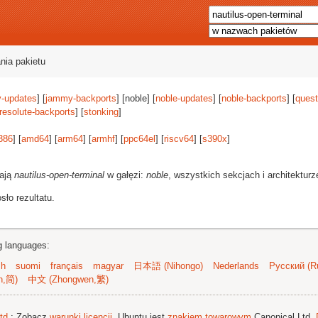
nia pakietu
-updates
] [
jammy-backports
] [noble] [
noble-updates
] [
noble-backports
] [
quest
resolute-backports
] [
stonking
]
386
] [
amd64
] [
arm64
] [
armhf
] [
ppc64el
] [
riscv64
] [
s390x
]
rają
nautilus-open-terminal
w gałęzi:
noble
, wszystkich sekcjach i architektur
ło rezultatu.
ng languages:
sh
suomi
français
magyar
日本語 (Nihongo)
Nederlands
Русский (Ru
n,简)
中文 (Zhongwen,繁)
td.
; Zobacz
warunki licencji
. Ubuntu jest
znakiem towarowym
Canonical Ltd.