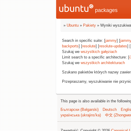
packages
»
Ubuntu
»
Pakiety
» Wyniki wyszukiwa
Search in specific suite: [
jammy
] [
jammy
backports
] [
resolute
] [
resolute-updates
] [
Szukaj we
wszystkich gałęziach
Limit search to a specific architecture: [
i
Szukaj we
wszystkich architekturach
Szukano pakietów których nazwy zawie
Przepraszamy, wyszukiwanie nie przynios
This page is also available in the followi
Български (Bəlgarski)
Deutsch
Engli
українська (ukrajins'ka)
中文 (Zhongwe
Zawartość: Copyright © 2026
Canonical L