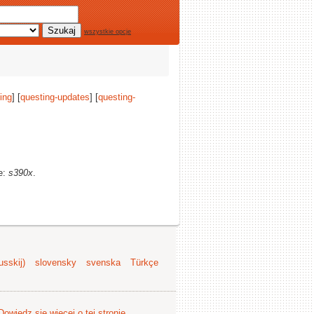
wszystkie opcje
ing
] [
questing-updates
] [
questing-
ze:
s390x
.
sskij)
slovensky
svenska
Türkçe
Dowiedz się więcej o tej stronie
.