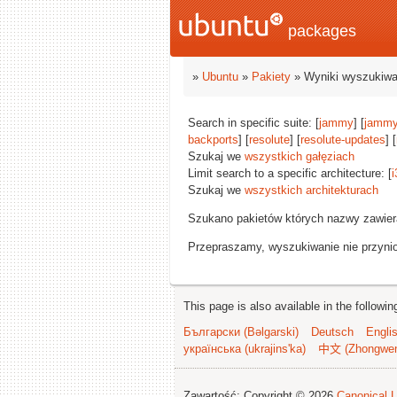
packages
»
Ubuntu
»
Pakiety
» Wyniki wyszukiwa
Search in specific suite: [
jammy
] [
jammy
backports
] [
resolute
] [
resolute-updates
] [
Szukaj we
wszystkich gałęziach
Limit search to a specific architecture: [
i
Szukaj we
wszystkich architekturach
Szukano pakietów których nazwy zawie
Przepraszamy, wyszukiwanie nie przynios
This page is also available in the followi
Български (Bəlgarski)
Deutsch
Engli
українська (ukrajins'ka)
中文 (Zhongwe
Zawartość: Copyright © 2026
Canonical L