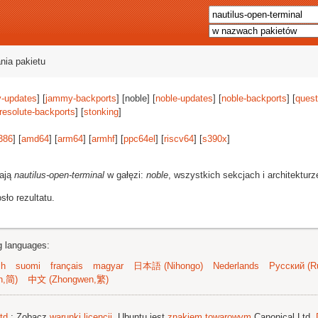
nia pakietu
-updates
] [
jammy-backports
] [noble] [
noble-updates
] [
noble-backports
] [
quest
resolute-backports
] [
stonking
]
386
] [
amd64
] [
arm64
] [
armhf
] [
ppc64el
] [
riscv64
] [
s390x
]
rają
nautilus-open-terminal
w gałęzi:
noble
, wszystkich sekcjach i architektur
ło rezultatu.
ng languages:
sh
suomi
français
magyar
日本語 (Nihongo)
Nederlands
Русский (Ru
n,简)
中文 (Zhongwen,繁)
td.
; Zobacz
warunki licencji
. Ubuntu jest
znakiem towarowym
Canonical Ltd.